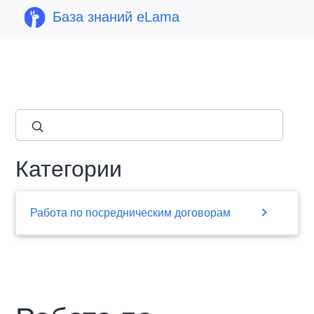
База знаний eLama
close
Категории
chevron_right
Работа по посредническим договорам